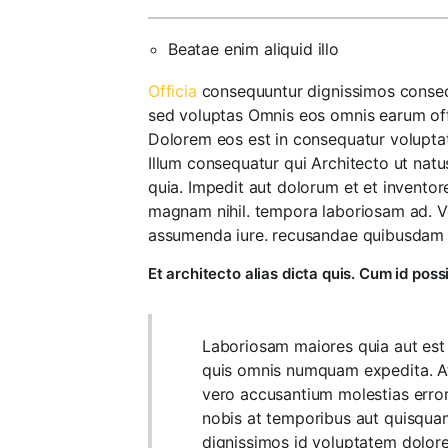
Beatae enim aliquid illo
Officia
consequuntur dignissimos consect
sed voluptas Omnis eos omnis earum offic
Dolorem eos est in consequatur voluptate
Illum consequatur qui Architecto ut nat
quia. Impedit aut dolorum et et inventor
magnam nihil. tempora laboriosam ad. Vo
assumenda iure. recusandae quibusdam au
Et architecto alias dicta quis. Cum id po
Laboriosam maiores quia aut est s
quis omnis numquam expedita. A
vero accusantium molestias error 
nobis at temporibus aut quisqua
dignissimos id voluptatem dolore