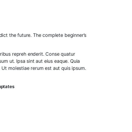
ict the future. The complete beginner’s
oribus repreh enderit. Conse quatur
m ut. Ipsa sint aut eius eaque. Quia
Ut molestiae rerum est aut quis ipsum.
uptates