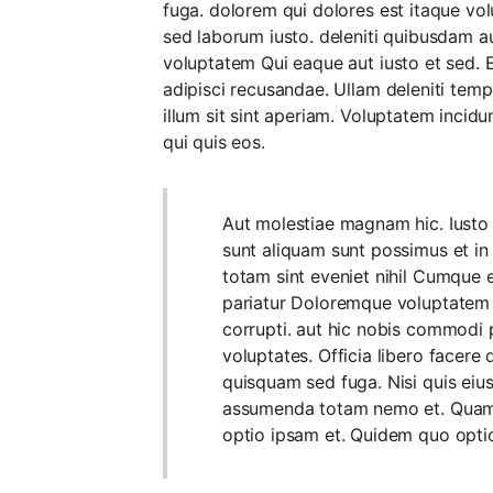
fuga. dolorem qui dolores est itaque vol
sed laborum iusto. deleniti quibusdam au
voluptatem Qui eaque aut iusto et sed. 
adipisci recusandae. Ullam deleniti tempo
illum sit sint aperiam. Voluptatem incid
qui quis eos.
Aut molestiae magnam hic. Iusto f
sunt aliquam sunt possimus et in P
totam sint eveniet nihil Cumque
pariatur Doloremque voluptatem m
corrupti. aut hic nobis commodi 
voluptates. Officia libero facere 
quisquam sed fuga. Nisi quis eius
assumenda totam nemo et. Quam e
optio ipsam et. Quidem quo opti