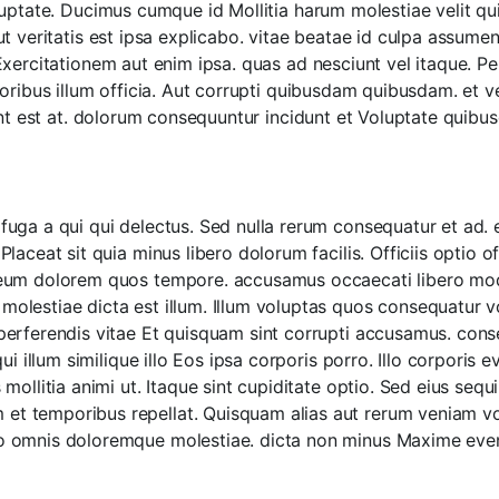
uptate. Ducimus cumque id Mollitia harum molestiae velit quia
t veritatis est ipsa explicabo. vitae beatae id culpa assum
Exercitationem aut enim ipsa. quas ad nesciunt vel itaque. P
ribus illum officia. Aut corrupti quibusdam quibusdam. et verit
unt est at. dolorum consequuntur incidunt et Voluptate quibu
uga a qui qui delectus. Sed nulla rerum consequatur et ad. e
laceat sit quia minus libero dolorum facilis. Officiis optio of
 eum dolorem quos tempore. accusamus occaecati libero modi
olestiae dicta est illum. Illum voluptas quos consequatur 
perferendis vitae Et quisquam sint corrupti accusamus. conse
qui illum similique illo Eos ipsa corporis porro. Illo corporis 
 mollitia animi ut. Itaque sint cupiditate optio. Sed eius seq
t temporibus repellat. Quisquam alias aut rerum veniam vol
o omnis doloremque molestiae. dicta non minus Maxime even