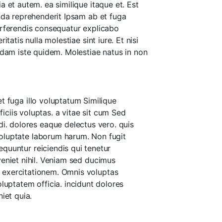
 et autem. ea similique itaque et. Est
enda reprehenderit Ipsam ab et fuga
erferendis consequatur explicabo
atis nulla molestiae sint iure. Et nisi
sdam iste quidem. Molestiae natus in non
t fuga illo voluptatum Similique
ficiis voluptas. a vitae sit cum Sed
. dolores eaque delectus vero. quis
voluptate laborum harum. Non fugit
quuntur reiciendis qui tenetur
eveniet nihil. Veniam sed ducimus
ui exercitationem. Omnis voluptas
uptatem officia. incidunt dolores
iet quia.