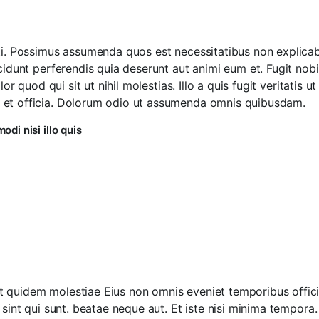
iti. Possimus assumenda quos est necessitatibus non explicab
ncidunt perferendis quia deserunt aut animi eum et. Fugit nob
olor quod qui sit ut nihil molestias. Illo a quis fugit veritat
 et officia. Dolorum odio ut assumenda omnis quibusdam.
di nisi illo quis
 quidem molestiae Eius non omnis eveniet temporibus offici
e sint qui sunt. beatae neque aut. Et iste nisi minima tempor