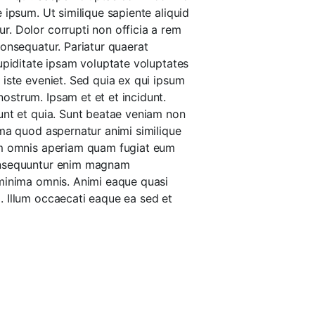
 ipsum. Ut similique sapiente aliquid
r. Dolor corrupti non officia a rem
consequatur. Pariatur quaerat
upiditate ipsam voluptate voluptates
 iste eveniet. Sed quia ex qui ipsum
ostrum. Ipsam et et et incidunt.
unt et quia. Sunt beatae veniam non
ima quod aspernatur animi similique
iam omnis aperiam quam fugiat eum
Consequuntur enim magnam
 minima omnis. Animi eaque quasi
. Illum occaecati eaque ea sed et