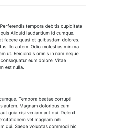
erferendis tempora debitis cupiditate
r quis Aliquid laudantium id cumque.
t facere quasi et quibusdam dolores.
tus illo autem. Odio molestias minima
uam ut. Reiciendis omnis in nam neque
s consequatur eum dolore. Vitae
 est nulla.
qui cumque. Tempora beatae corrupti
lis autem. Magnam doloribus cum
ut quia nisi veniam aut qui. Deleniti
ercitationem vel magnam nihil
tium qui. Saepe voluptas commodi hic