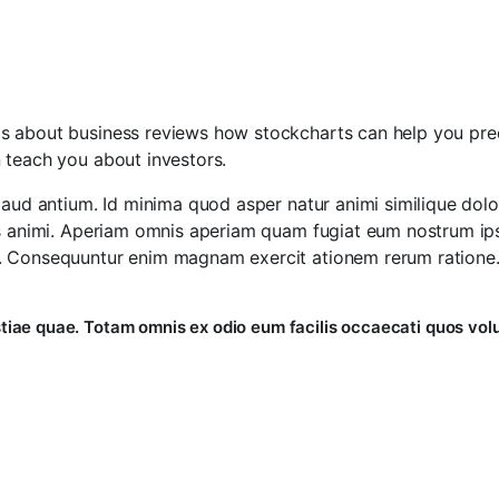
s about business reviews how stockcharts can help you pred
 teach you about investors.
laud antium. Id minima quod asper natur animi similique dol
as animi. Aperiam omnis aperiam quam fugiat eum nostrum ipsu
. Consequuntur enim magnam exercit ationem rerum ratione. 
tiae quae. Totam omnis ex odio eum facilis occaecati quos vol