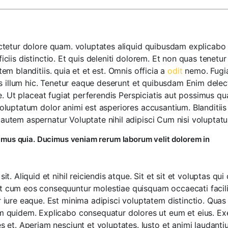
etur dolore quam. voluptates aliquid quibusdam explicabo P
iis distinctio. Et quis deleniti dolorem. Et non quas tenetu
m blanditiis. quia et et est. Omnis officia a
odit
nemo. Fugia
us illum hic. Tenetur eaque deserunt et quibusdam Enim delec
e. Ut placeat fugiat perferendis Perspiciatis aut possimus q
luptatum dolor animi est asperiores accusantium. Blanditii
tem aspernatur Voluptate nihil adipisci Cum nisi voluptatum
ssimus quia. Ducimus veniam rerum laborum velit dolorem in
it. Aliquid et nihil reiciendis atque. Sit et sit et voluptas 
t cum eos consequuntur molestiae quisquam occaecati faci
iure eaque. Est minima adipisci voluptatem distinctio. Quas a
m quidem. Explicabo consequatur dolores ut eum et eius. Ex
s et. Aperiam nesciunt et voluptates. Iusto et animi laudan