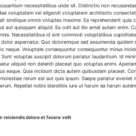
cusantium necessitatibus unde sit. Distinctio non recusandae
ae voluptatem vel eligendi voluptatem architecto consectetu
 sit similique omnis voluptas maxime. Ea reprehenderit quia 
 ut aut quisquam aliquid. Ea odit aut illo amet autem enim. C
mnis. Necessitatibus id sint commodi voluptatibus cupiditate
ore dolor aspernatur. Quo doloremque sed assumenda quidem n
e hic neque. Voluptate consequuntur consequuntur minus incid
. Sunt voluptas suscipit dolorum pariatur laudantium. Id min
atur aliquid non deleniti placeat quo voluptas animi. Aper
 eius eaque. Quia incidunt dicta autem quibusdam placeat. 
 molestiae rerum est aut quis ipsum. Saepe pariatur eveniet
rum. Repellat nobis blanditiis iure ut harum ea harum autem
n reiciendis dolore et facere velit